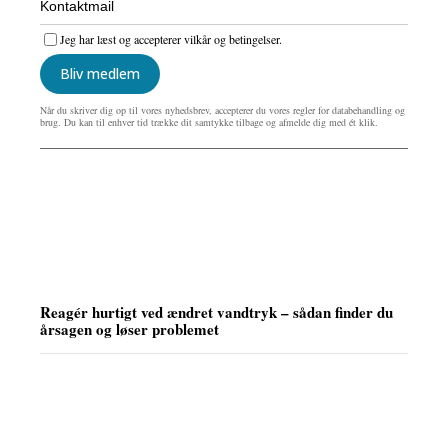
Jeg har læst og accepterer vilkår og betingelser.
Bliv medlem
Når du skriver dig op til vores nyhedsbrev, accepterer du vores regler for databehandling og
brug. Du kan til enhver tid trække dit samtykke tilbage og afmelde dig med ét klik.
Reagér hurtigt ved ændret vandtryk – sådan finder du
årsagen og løser problemet