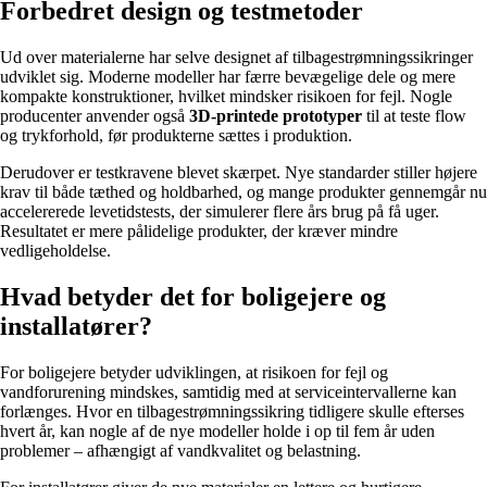
Forbedret design og testmetoder
Ud over materialerne har selve designet af tilbagestrømningssikringer
udviklet sig. Moderne modeller har færre bevægelige dele og mere
kompakte konstruktioner, hvilket mindsker risikoen for fejl. Nogle
producenter anvender også
3D-printede prototyper
til at teste flow
og trykforhold, før produkterne sættes i produktion.
Derudover er testkravene blevet skærpet. Nye standarder stiller højere
krav til både tæthed og holdbarhed, og mange produkter gennemgår nu
accelererede levetidstests, der simulerer flere års brug på få uger.
Resultatet er mere pålidelige produkter, der kræver mindre
vedligeholdelse.
Hvad betyder det for boligejere og
installatører?
For boligejere betyder udviklingen, at risikoen for fejl og
vandforurening mindskes, samtidig med at serviceintervallerne kan
forlænges. Hvor en tilbagestrømningssikring tidligere skulle efterses
hvert år, kan nogle af de nye modeller holde i op til fem år uden
problemer – afhængigt af vandkvalitet og belastning.