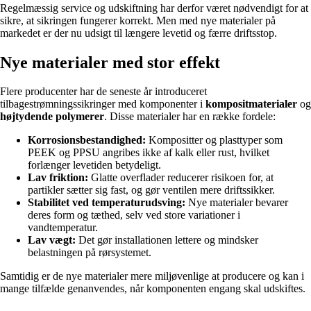
Regelmæssig service og udskiftning har derfor været nødvendigt for at
sikre, at sikringen fungerer korrekt. Men med nye materialer på
markedet er der nu udsigt til længere levetid og færre driftsstop.
Nye materialer med stor effekt
Flere producenter har de seneste år introduceret
tilbagestrømningssikringer med komponenter i
kompositmaterialer
og
højtydende polymerer
. Disse materialer har en række fordele:
Korrosionsbestandighed:
Kompositter og plasttyper som
PEEK og PPSU angribes ikke af kalk eller rust, hvilket
forlænger levetiden betydeligt.
Lav friktion:
Glatte overflader reducerer risikoen for, at
partikler sætter sig fast, og gør ventilen mere driftssikker.
Stabilitet ved temperaturudsving:
Nye materialer bevarer
deres form og tæthed, selv ved store variationer i
vandtemperatur.
Lav vægt:
Det gør installationen lettere og mindsker
belastningen på rørsystemet.
Samtidig er de nye materialer mere miljøvenlige at producere og kan i
mange tilfælde genanvendes, når komponenten engang skal udskiftes.