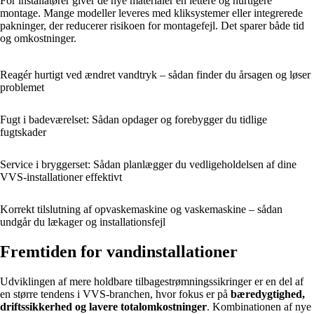
For installatører giver de nye materialer en lettere og hurtigere
montage. Mange modeller leveres med kliksystemer eller integrerede
pakninger, der reducerer risikoen for montagefejl. Det sparer både tid
og omkostninger.
Reagér hurtigt ved ændret vandtryk – sådan finder du årsagen og løser
problemet
Fugt i badeværelset: Sådan opdager og forebygger du tidlige
fugtskader
Service i bryggerset: Sådan planlægger du vedligeholdelsen af dine
VVS-installationer effektivt
Korrekt tilslutning af opvaskemaskine og vaskemaskine – sådan
undgår du lækager og installationsfejl
Fremtiden for vandinstallationer
Udviklingen af mere holdbare tilbagestrømningssikringer er en del af
en større tendens i VVS-branchen, hvor fokus er på
bæredygtighed,
driftssikkerhed og lavere totalomkostninger
. Kombinationen af nye