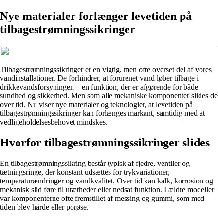
Nye materialer forlænger levetiden på
tilbagestrømningssikringer
Tilbagestrømningssikringer er en vigtig, men ofte overset del af vores
vandinstallationer. De forhindrer, at forurenet vand løber tilbage i
drikkevandsforsyningen – en funktion, der er afgørende for både
sundhed og sikkerhed. Men som alle mekaniske komponenter slides de
over tid. Nu viser nye materialer og teknologier, at levetiden på
tilbagestrømningssikringer kan forlænges markant, samtidig med at
vedligeholdelsesbehovet mindskes.
Hvorfor tilbagestrømningssikringer slides
En tilbagestrømningssikring består typisk af fjedre, ventiler og
tætningsringe, der konstant udsættes for trykvariationer,
temperaturændringer og vandkvalitet. Over tid kan kalk, korrosion og
mekanisk slid føre til utætheder eller nedsat funktion. I ældre modeller
var komponenterne ofte fremstillet af messing og gummi, som med
tiden blev hårde eller porøse.