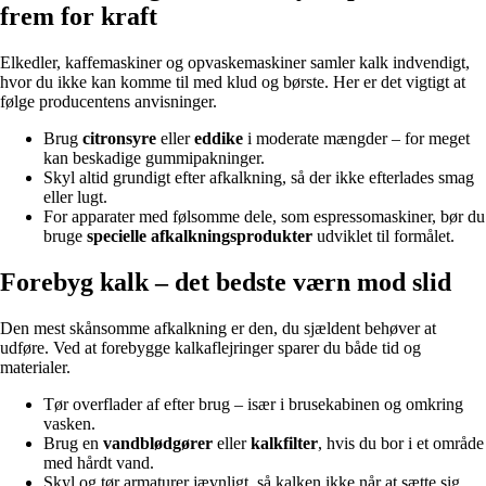
frem for kraft
Elkedler, kaffemaskiner og opvaskemaskiner samler kalk indvendigt,
hvor du ikke kan komme til med klud og børste. Her er det vigtigt at
følge producentens anvisninger.
Brug
citronsyre
eller
eddike
i moderate mængder – for meget
kan beskadige gummipakninger.
Skyl altid grundigt efter afkalkning, så der ikke efterlades smag
eller lugt.
For apparater med følsomme dele, som espressomaskiner, bør du
bruge
specielle afkalkningsprodukter
udviklet til formålet.
Forebyg kalk – det bedste værn mod slid
Den mest skånsomme afkalkning er den, du sjældent behøver at
udføre. Ved at forebygge kalkaflejringer sparer du både tid og
materialer.
Tør overflader af efter brug – især i brusekabinen og omkring
vasken.
Brug en
vandblødgører
eller
kalkfilter
, hvis du bor i et område
med hårdt vand.
Skyl og tør armaturer jævnligt, så kalken ikke når at sætte sig