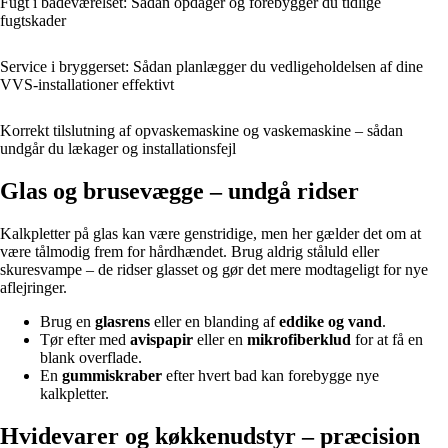
Fugt i badeværelset: Sådan opdager og forebygger du tidlige
fugtskader
Service i bryggerset: Sådan planlægger du vedligeholdelsen af dine
VVS-installationer effektivt
Korrekt tilslutning af opvaskemaskine og vaskemaskine – sådan
undgår du lækager og installationsfejl
Glas og brusevægge – undgå ridser
Kalkpletter på glas kan være genstridige, men her gælder det om at
være tålmodig frem for hårdhændet. Brug aldrig ståluld eller
skuresvampe – de ridser glasset og gør det mere modtageligt for nye
aflejringer.
Brug en
glasrens
eller en blanding af
eddike og vand
.
Tør efter med
avispapir
eller en
mikrofiberklud
for at få en
blank overflade.
En
gummiskraber
efter hvert bad kan forebygge nye
kalkpletter.
Hvidevarer og køkkenudstyr – præcision