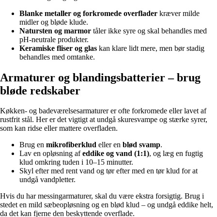
Blanke metaller og forkromede overflader
kræver milde
midler og bløde klude.
Natursten og marmor
tåler ikke syre og skal behandles med
pH-neutrale produkter.
Keramiske fliser og glas
kan klare lidt mere, men bør stadig
behandles med omtanke.
Armaturer og blandingsbatterier – brug
bløde redskaber
Køkken- og badeværelsesarmaturer er ofte forkromede eller lavet af
rustfrit stål. Her er det vigtigt at undgå skuresvampe og stærke syrer,
som kan ridse eller mattere overfladen.
Brug en
mikrofiberklud
eller en
blød svamp
.
Lav en opløsning af
eddike og vand (1:1)
, og læg en fugtig
klud omkring tuden i 10–15 minutter.
Skyl efter med rent vand og tør efter med en tør klud for at
undgå vandpletter.
Hvis du har messingarmaturer, skal du være ekstra forsigtig. Brug i
stedet en mild sæbeopløsning og en blød klud – og undgå eddike helt,
da det kan fjerne den beskyttende overflade.