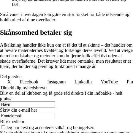
fast.
Små vaner i hverdagen kan gøre en stor forskel for både udseende og
holdbarhed af dine overflader.
Skånsomhed betaler sig
Afkalkning handler ikke kun om at få det til at skinne – det handler om
at bevare materialernes kvalitet og forlænge deres levetid. Ved at vælge
de rette redskaber og metoder kan du fjerne kalk effektivt uden at
skade overfladerne. Det kræver lidt mere omtanke, men resultatet er et
hjem, der holder sig pænt og funktionelt i mange år.
Del glæden
X
Facebook
Instagram
LinkedIn
YouTube
Pin
Tilmeld dig nyhedsbrevet
Bliv en del af klubben og få gode råd direkte i din indbakke - helt
gratis.
Skriv din e-mail her
Bliv medlem
Jeg har læst og accepterer vilkår og betingelser.
Når du skriver dig op til vores nyhedsbrev, accepterer du vores regler