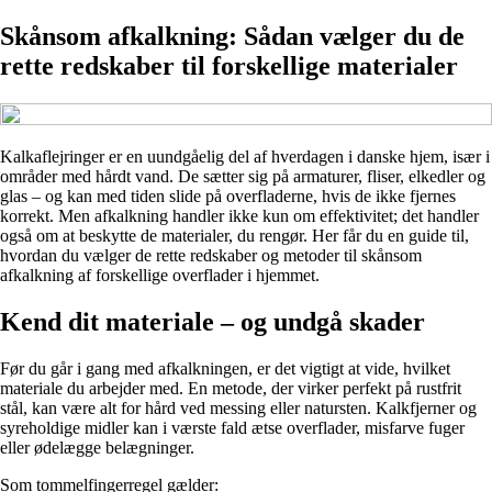
Skånsom afkalkning: Sådan vælger du de
rette redskaber til forskellige materialer
Kalkaflejringer er en uundgåelig del af hverdagen i danske hjem, især i
områder med hårdt vand. De sætter sig på armaturer, fliser, elkedler og
glas – og kan med tiden slide på overfladerne, hvis de ikke fjernes
korrekt. Men afkalkning handler ikke kun om effektivitet; det handler
også om at beskytte de materialer, du rengør. Her får du en guide til,
hvordan du vælger de rette redskaber og metoder til skånsom
afkalkning af forskellige overflader i hjemmet.
Kend dit materiale – og undgå skader
Før du går i gang med afkalkningen, er det vigtigt at vide, hvilket
materiale du arbejder med. En metode, der virker perfekt på rustfrit
stål, kan være alt for hård ved messing eller natursten. Kalkfjerner og
syreholdige midler kan i værste fald ætse overflader, misfarve fuger
eller ødelægge belægninger.
Som tommelfingerregel gælder: